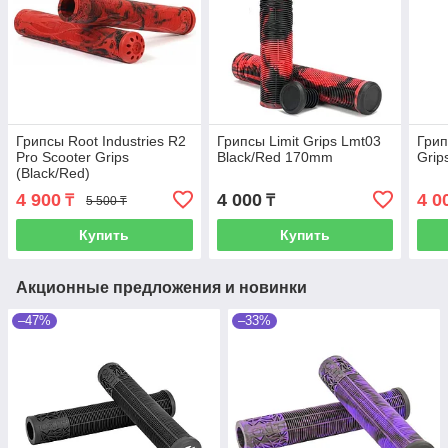
Грипсы Root Industries R2
Грипсы Limit Grips Lmt03
Грип
Pro Scooter Grips
Black/Red 170mm
Grip
(Black/Red)
4 900
4 000
4 0
₸
₸
5 500 ₸
Купить
Купить
Акционные предложения и новинки
–47%
–33%