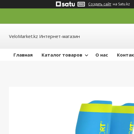
Создать сайт
на Satu.kz
VeloMarket.kz Интернет-магазин
Главная
Каталог товаров
О нас
Конта