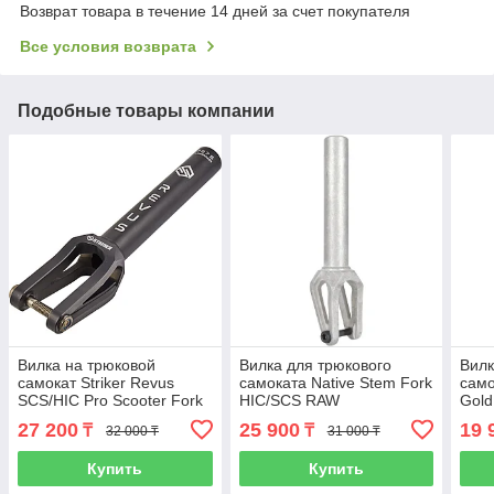
Возврат товара в течение 14 дней за счет покупателя
Все условия возврата
Подобные товары компании
Вилка на трюковой
Вилка для трюкового
Вилк
самокат Striker Revus
самоката Native Stem Fork
само
SCS/HIC Pro Scooter Fork
HIC/SCS RAW
Gold
27 200
25 900
19 
₸
₸
32 000 ₸
31 000 ₸
Купить
Купить