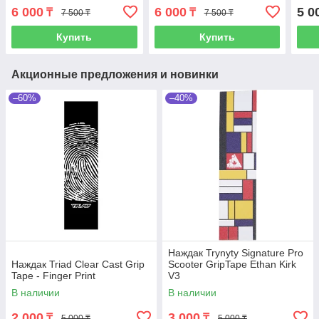
6 000
6 000
5 0
₸
₸
7 500 ₸
7 500 ₸
Купить
Купить
Акционные предложения и новинки
–60%
–40%
Наждак Trynyty Signature Pro
Наждак Triad Clear Cast Grip
Scooter GripTape Ethan Kirk
Tape - Finger Print
V3
В наличии
В наличии
2 000
3 000
₸
₸
5 000 ₸
5 000 ₸