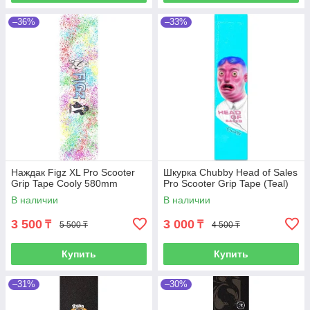
–36%
–33%
Наждак Figz XL Pro Scooter
Шкурка Chubby Head of Sales
Grip Tape Cooly 580mm
Pro Scooter Grip Tape (Teal)
В наличии
В наличии
3 500
3 000
₸
₸
5 500 ₸
4 500 ₸
Купить
Купить
–31%
–30%