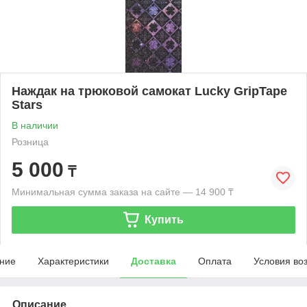
Наждак на трюковой самокат Lucky GripTape
Stars
В наличии
Розница
5 000
₸
Минимальная сумма заказа на сайте — 14 900 ₸
Купить
ние
Характеристики
Доставка
Оплата
Условия во
Описание