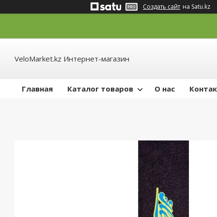
Создать сайт
на Satu.kz
VeloMarket.kz Интернет-магазин
Главная
Каталог товаров
О нас
Конта