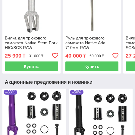
Вилка для трюкового
Руль для трюкового
Вилк
самоката Native Stem Fork
самоката Native Aria
само
HIC/SCS RAW
710мм RAW
SCS/
25 900
40 000
27 
₸
₸
31 000 ₸
50 000 ₸
Купить
Купить
Акционные предложения и новинки
–53%
–50%