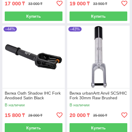
17 000
19 000
₸
₸
33 000 ₸
33 900 ₸
Купить
Купить
–44%
–43%
Вилка Oath Shadow IHC Fork
Вилка urbanArtt Anvil SCS/HIC
Anodised Satin Black
Fork 30mm Raw Brushed
В наличии
В наличии
15 800
20 000
₸
₸
28 000 ₸
35 000 ₸
Купить
Купить