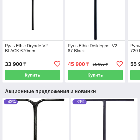
Руль Ethic Dryade V2
Руль Ethic Deildegast V2
Руль
BLACK 670mm
67 Black
720
33 900
45 900
55 
₸
₸
55 900 ₸
Купить
Купить
Акционные предложения и новинки
–43%
–39%