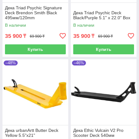
Дека Triad Psychic Signature
Deck Brendon Smith Black
Дека Triad Psychic Deck
495мм/120mm
Black/Purple 5.1" x 22.0" Box
В наличии
В наличии
35 900
35 900
₸
₸
69 900 ₸
69 900 ₸
Купить
Купить
–48%
–46%
Дека urbanArtt Butter Deck
Дека Ethic Vulcain V2 Pro
Yellow 5.5"x21"
Scooter Deck 540мм