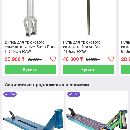
Вилка для трюкового
Руль для трюкового
Руль
самоката Native Stem Fork
самоката Native Aria
само
HIC/SCS RAW
710мм RAW
650
25 900
40 000
28 
₸
₸
31 000 ₸
50 000 ₸
Купить
Купить
Акционные предложения и новинки
–53%
–52%