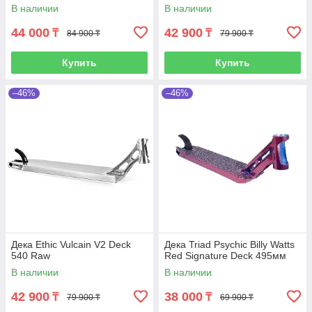
В наличии
В наличии
44 000
42 900
₸
₸
84 900 ₸
79 900 ₸
Купить
Купить
–46%
–46%
Дека Ethic Vulcain V2 Deck
Дека Triad Psychic Billy Watts
540 Raw
Red Signature Deck 495мм
В наличии
В наличии
42 900
38 000
₸
₸
79 900 ₸
69 900 ₸