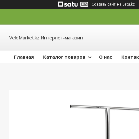
Создать сайт
на Satu.kz
VeloMarket.kz Интернет-магазин
Главная
Каталог товаров
О нас
Конта