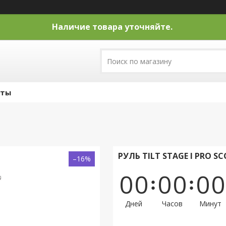
Наличие товара уточняйте.
кты
РУЛЬ TILT STAGE I PRO S
–16%
0
0
0
0
0
0
Дней
Часов
Минут