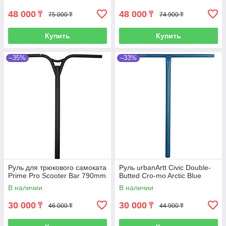
48 000
48 000
₸
₸
75 000 ₸
74 900 ₸
Купить
Купить
–35%
–33%
Руль для трюкового самоката
Руль urbanArtt Civic Double-
Prime Pro Scooter Bar 790mm
Butted Cro-mo Arctic Blue
В наличии
В наличии
30 000
30 000
₸
₸
46 000 ₸
44 900 ₸