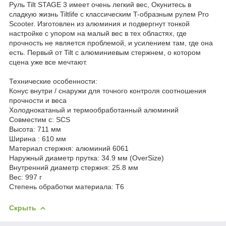
Руль Tilt STAGE 3
имеет очень легкий вес,
Окунитесь в
сладкую жизнь Tiltlife с классическим T-образным рулем Pro
Scooter.
Изготовлен из алюминия и подвергнут тонкой
настройке с упором на малый вес в тех областях, где
прочность не является проблемой, и усилением там, где она
есть.
Первый от Tilt с алюминиевым стержнем, о котором
сцена уже все мечтают.
Технические особенности:
Конус внутри / снаружи для точного контроля соотношения
прочности и веса
Холоднокатаный и термообработанный алюминий
Совместим с: SCS
Высота
: 711 мм
Ширина : 610 мм
Материал стержня: алюминий 6061
Наружный диаметр прутка: 34.9 мм (OverSize)
Внутренний диаметр стержня: 25.8 мм
Вес: 997 г
Степень обработки материала: T6
Скрыть