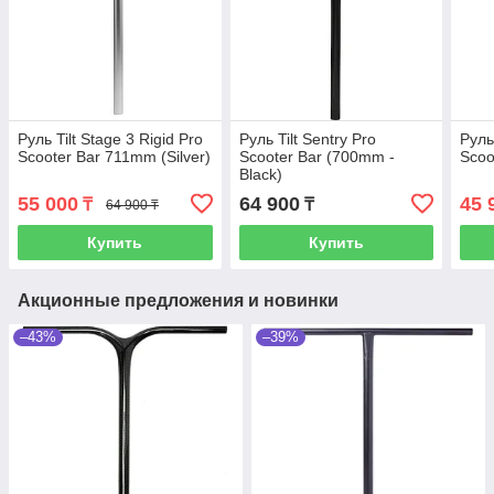
Руль Tilt Stage 3 Rigid Pro
Руль Tilt Sentry Pro
Руль 
Scooter Bar 711mm (Silver)
Scooter Bar (700mm -
Scoo
Black)
55 000
64 900
45 
₸
₸
64 900 ₸
Купить
Купить
Акционные предложения и новинки
–43%
–39%