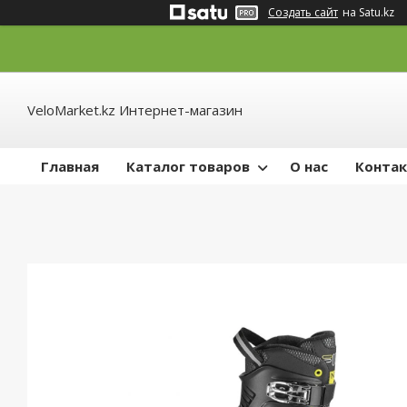
Создать сайт
на Satu.kz
VeloMarket.kz Интернет-магазин
Главная
Каталог товаров
О нас
Конта