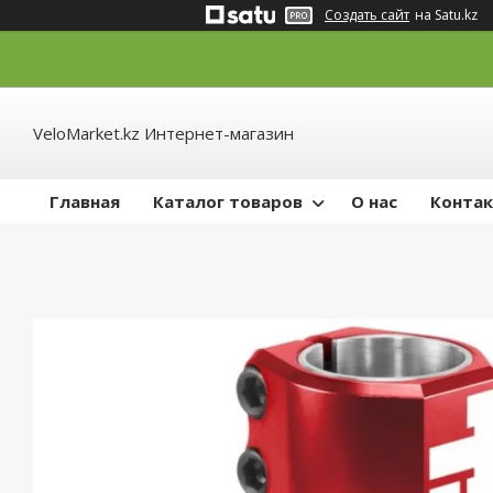
Создать сайт
на Satu.kz
VeloMarket.kz Интернет-магазин
Главная
Каталог товаров
О нас
Конта