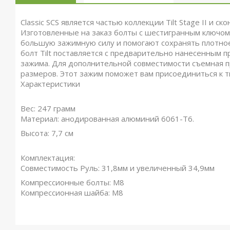
Classic SCS является частью коллекции Tilt Stage II и 
Изготовленные на заказ болты с шестигранным ключом
большую зажимную силу и помогают сохранять плотное
болт Tilt поставляется с предварительно нанесенны
зажима.
Для дополнительной совместимости съемная п
размеров.
Этот зажим поможет вам присоединиться к тыс
Характеристики
Вес: 247 грамм
Материал: анодированная алюминий 6061-Т6.
Высота: 7,7 см
Комплектация
:
Совместимость
Руль: 31,8мм и увеличенный 34,9мм
К
омпрессионные болты: M8
Компрессионная шайба: M8