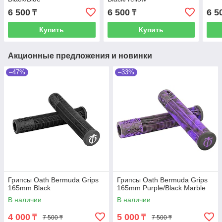
6 500
6 500
6 5
₸
₸
Купить
Купить
Акционные предложения и новинки
–47%
–33%
Грипсы Oath Bermuda Grips
Грипсы Oath Bermuda Grips
165mm Black
165mm Purple/Black Marble
В наличии
В наличии
4 000
5 000
₸
₸
7 500 ₸
7 500 ₸