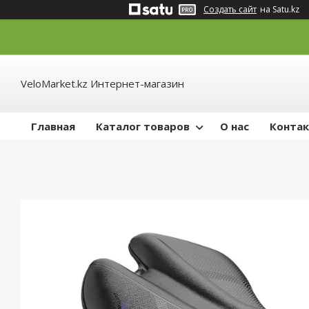
Создать сайт
на Satu.kz
VeloMarket.kz Интернет-магазин
Главная
Каталог товаров
О нас
Конта