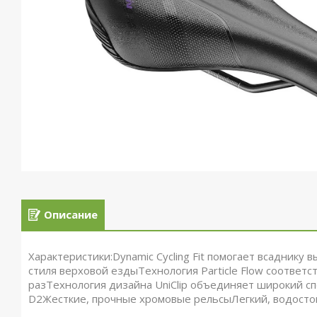
Описание
Характеристики:Dynamic Cycling Fit помогает всаднику
стиля верховой ездыТехнология Particle Flow соответ
разТехнология дизайна UniClip объединяет широкий с
D2Жесткие, прочные хромовые рельсыЛегкий, водосто