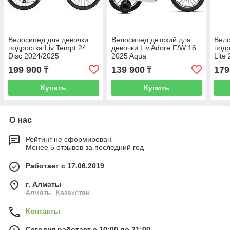
Велосипед для девочки
Велосипед детский для
Вело
подростка Liv Tempt 24
девочки Liv Adore F/W 16
подр
Disc 2024/2025
2025 Aqua
Lite
199 900
139 900
179
₸
₸
Купить
Купить
О нас
Рейтинг не сформирован
Менее 5 отзывов за последний год
Работает с 17.06.2019
г. Алматы
Алматы, Казахстан
Контакты
Сегодня работает с 10:00 до 21:00