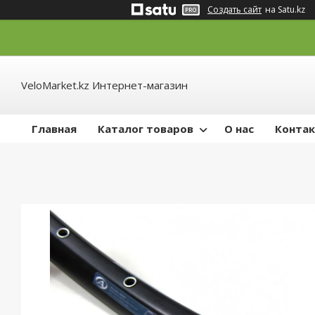
Создать сайт
на Satu.kz
VeloMarket.kz Интернет-магазин
Главная
Каталог товаров
О нас
Конта