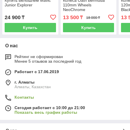
Купить Велошлем Mavic
Колеса Oath Bermuda
Коле
Junior Explorer
110mm Wheels
120
NeoChrome
Blac
24 900
13 500
13 
₸
₸
18 000 ₸
Купить
Купить
О нас
Рейтинг не сформирован
Менее 5 отзывов за последний год
Работает с 17.06.2019
г. Алматы
Алматы, Казахстан
Контакты
Сегодня работает с 10:00 до 21:00
Показать весь график работы