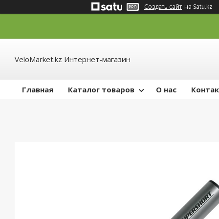
Создать сайт
на Satu.kz
VeloMarket.kz Интернет-магазин
Главная
Каталог товаров
О нас
Конта