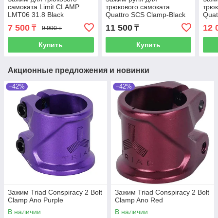
самоката Limit CLAMP
трюкового самоката
трюк
LMT06 31.8 Black
Quattro SCS Clamp-Black
Quat
Neo
7 500
11 500
12 
₸
₸
9 900 ₸
Купить
Купить
Акционные предложения и новинки
–42%
–42%
Зажим Triad Conspiracy 2 Bolt
Зажим Triad Conspiracy 2 Bolt
Clamp Ano Purple
Clamp Ano Red
В наличии
В наличии