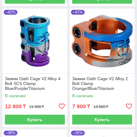
–42%
–41%
Зажим Oath Cage V2 Alloy 4
Зажим Oath Cage V2 Alloy 2
Bolt SCS Clamp
Bolt Clamp
Blue/Purple/Titanium
Orange/Blue/Titanium
В наличии
В наличии
12 800
7 900
₸
₸
21 900 ₸
13 500 ₸
Купить
Купить
–38%
–26%