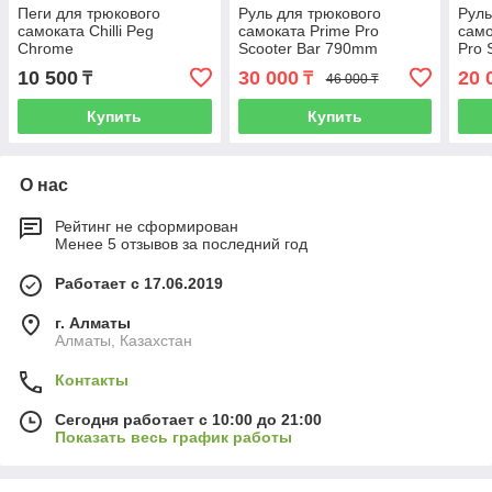
Пеги для трюкового
Руль для трюкового
Руль
самоката Chilli Peg
самоката Prime Pro
само
Chrome
Scooter Bar 790mm
Pro 
Blac
10 500
30 000
20 
₸
₸
46 000 ₸
Купить
Купить
О нас
Рейтинг не сформирован
Менее 5 отзывов за последний год
Работает с 17.06.2019
г. Алматы
Алматы, Казахстан
Контакты
Сегодня работает с 10:00 до 21:00
Показать весь график работы