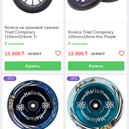
Колеса на трюковой самокат
Triad Conspiracy
Колеса Triad Conspiracy
110mmX24mm Ti
110mmx24mm Ano Purple
В наличии
В наличии
11 000
12 000
₸
₸
18 500 ₸
18 500 ₸
Купить
Купить
–35%
–35%