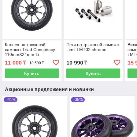
Колеса на трюковой
Пеги на трюковой самокат
Вилк
самокат Triad Conspiracy
Limit LMT02 chrome
само
110mmX24mm Ti
LMT
11 000
10 990
15 
₸
₸
18 500 ₸
Купить
Купить
Акционные предложения и новинки
–41%
–35%