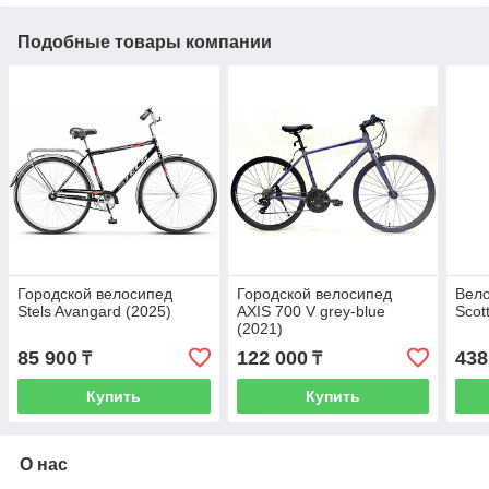
Подобные товары компании
Городской велосипед
Городской велосипед
Вело
Stels Avangard (2025)
AXIS 700 V grey-blue
Scot
(2021)
85 900
122 000
438
₸
₸
Купить
Купить
О нас