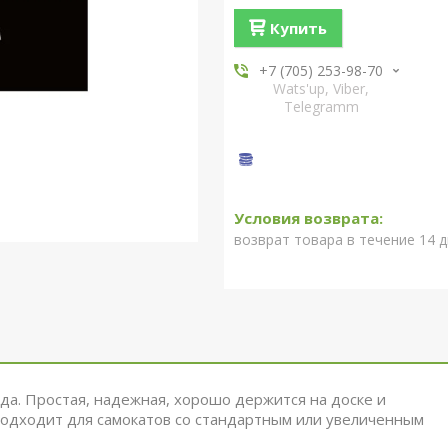
Купить
+7 (705) 253-98-70
Wats'up, Viber,
Telegramm
возврат товара в течение 14 
да. Простая, надежная, хорошо держится на доске и
Подходит для самокатов со стандартным или увеличенным