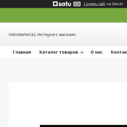
Создать сайт
на Satu.kz
VeloMarket.kz Интернет-магазин
Главная
Каталог товаров
О нас
Конта