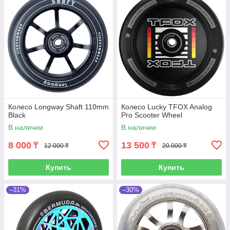
Колесо Longway Shaft 110mm
Колесо Lucky TFOX Analog
Black
Pro Scooter Wheel
В наличии
В наличии
8 000
13 500
₸
₸
12 000 ₸
20 000 ₸
Купить
Купить
–31%
–30%