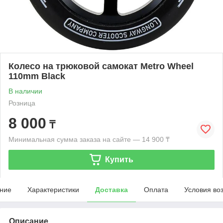
Колесо на трюковой самокат Metro Wheel
110mm Black
В наличии
Розница
8 000
₸
Минимальная сумма заказа на сайте — 14 900 ₸
Купить
ние
Характеристики
Доставка
Оплата
Условия во
Описание