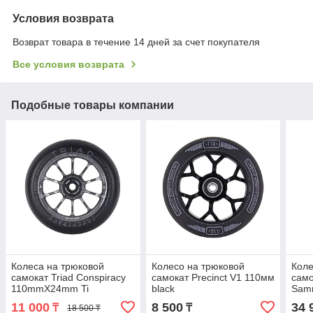
Условия возврата
Возврат товара в течение 14 дней за счет покупателя
Все условия возврата
Подобные товары компании
Колеса на трюковой
Колесо на трюковой
Коле
самокат Triad Conspiracy
самокат Precinct V1 110мм
само
110mmX24mm Ti
black
Samm
(110
11 000
8 500
34 
₸
₸
18 500 ₸
Chro