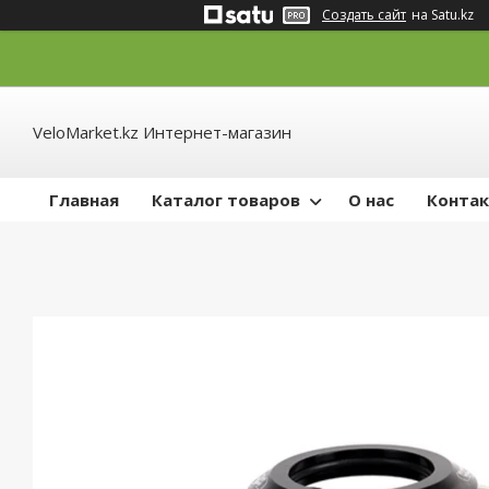
Создать сайт
на Satu.kz
VeloMarket.kz Интернет-магазин
Главная
Каталог товаров
О нас
Конта