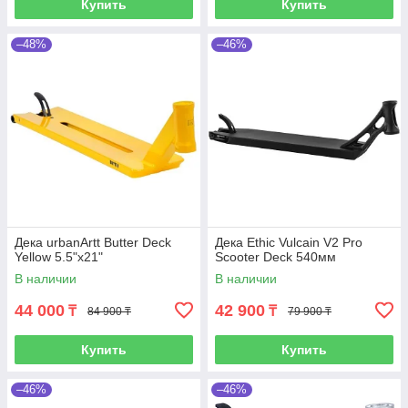
Купить
Купить
–48%
–46%
Дека urbanArtt Butter Deck
Дека Ethic Vulcain V2 Pro
Yellow 5.5"x21"
Scooter Deck 540мм
В наличии
В наличии
44 000
42 900
₸
₸
84 900 ₸
79 900 ₸
Купить
Купить
–46%
–46%