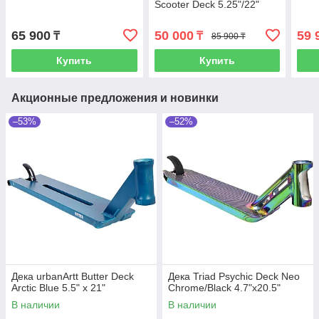
Scooter Deck 5.25"/22"
65 900
50 000
59 
₸
₸
85 900 ₸
Купить
Купить
Акционные предложения и новинки
–53%
–52%
Дека urbanArtt Butter Deck
Дека Triad Psychic Deck Neo
Arctic Blue 5.5" x 21"
Chrome/Black 4.7"x20.5"
В наличии
В наличии