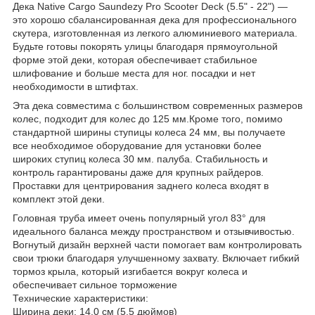
Дека Native Cargo Saundezy Pro Scooter Deck (5.5" - 22")
—
это хорошо сбалансированная дека для профессионального
скутера, изготовленная из легкого алюминиевого материала.
Будьте готовы покорять улицы благодаря прямоугольной
форме этой деки, которая обеспечивает стабильное
шлифование и больше места для ног. посадки и нет
необходимости в штифтах.
Эта дека совместима с большинством современных размеров
колес, подходит для колес до 125 мм.Кроме того, помимо
стандартной ширины ступицы колеса 24 мм, вы получаете
все необходимое оборудование для установки более
широких ступиц колеса 30 мм. палуба. Стабильность и
контроль гарантированы даже для крупных райдеров.
Проставки для центрирования заднего колеса входят в
комплект этой деки.
Головная труба имеет очень популярный угол 83° для
идеального баланса между пространством и отзывчивостью.
Вогнутый дизайн верхней части помогает вам контролировать
свои трюки благодаря улучшенному захвату. Включает гибкий
тормоз крыла, который изгибается вокруг колеса и
обеспечивает сильное торможение
Технические характеристики:
Ширина деки: 14.0 см (5,5 дюймов)