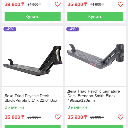
39 900
35 900
₸
₸
84 900 ₸
74 900 ₸
Купить
Купить
–49%
–49%
Дека Triad Psychic Signature
Дека Triad Psychic Deck
Deck Brendon Smith Black
Black/Purple 5.1" x 22.0" Box
495мм/120mm
В наличии
В наличии
35 900
35 900
₸
₸
69 900 ₸
69 900 ₸