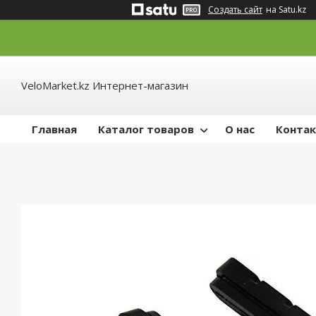
Создать сайт
на Satu.kz
VeloMarket.kz Интернет-магазин
Главная
Каталог товаров
О нас
Конта