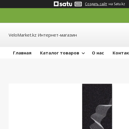
Создать сайт
на Satu.kz
VeloMarket.kz Интернет-магазин
Главная
Каталог товаров
О нас
Конта