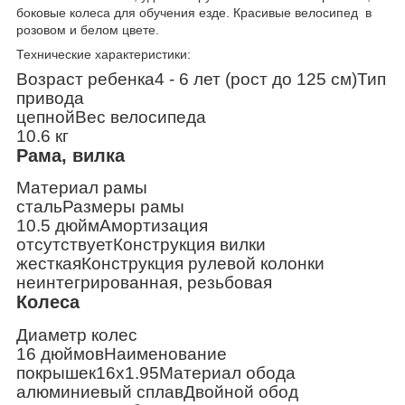
боковые колеса для обучения езде. Красивые велосипед в
розовом и белом цвете.
Технические характеристики:
Возраст ребенка
4 - 6 лет (рост до 125 см)
Тип
привода
цепной
Вес велосипеда
10.6 кг
Рама, вилка
Материал рамы
сталь
Размеры рамы
10.5 дюйм
Амортизация
отсутствует
Конструкция вилки
жесткая
Конструкция рулевой колонки
неинтегрированная, резьбовая
Колеса
Диаметр колес
16 дюймов
Наименование
покрышек
16х1.95
Материал обода
алюминиевый сплав
Двойной обод