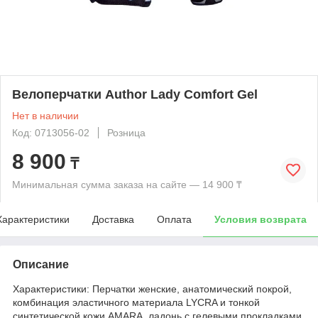
Велоперчатки Author Lady Comfort Gel
Нет в наличии
Код: 0713056-02
Розница
8 900
₸
Минимальная сумма заказа на сайте — 14 900 ₸
Характеристики
Доставка
Оплата
Условия возврата
Описание
Характеристики: Перчатки женские, анатомический покрой,
комбинация эластичного материала LYCRA и тонкой
синтетической кожи AMARA, ладонь с гелевыми прокладками