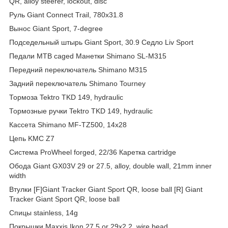
QR, alloy steerer, lockout, disc
Руль Giant Connect Trail, 780x31.8
Вынос Giant Sport, 7-degree
Подседельный штырь Giant Sport, 30.9 Седло Liv Sport
Педали MTB caged Манетки Shimano SL-M315
Передний переключатель Shimano M315
Задний переключатель Shimano Tourney
Тормоза Tektro TKD 149, hydraulic
Тормозные ручки Tektro TKD 149, hydraulic
Кассета Shimano MF-TZ500, 14x28
Цепь KMC Z7
Система ProWheel forged, 22/36 Каретка cartridge
Обода Giant GX03V 29 or 27.5, alloy, double wall, 21mm inner
width
Втулки [F]Giant Tracker Giant Sport QR, loose ball [R] Giant
Tracker Giant Sport QR, loose ball
Спицы stainless, 14g
Покрышки Maxxis Ikon 27.5 or 29x2.2, wire bead