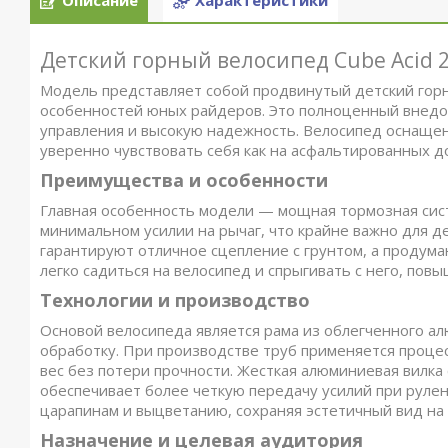
Описание
Характеристики
Детский горный велосипед Cube Acid 20
Модель представляет собой продвинутый детский горн
особенностей юных райдеров. Это полноценный внедор
управления и высокую надежность. Велосипед оснаще
уверенно чувствовать себя как на асфальтированных до
Преимущества и особенности
Главная особенность модели — мощная тормозная сист
минимальном усилии на рычаг, что крайне важно для д
гарантируют отличное сцепление с грунтом, а продума
легко садиться на велосипед и спрыгивать с него, повы
Технологии и производство
Основой велосипеда является рама из облегченного а
обработку. При производстве труб применяется проце
вес без потери прочности. Жесткая алюминиевая вилк
обеспечивает более четкую передачу усилий при рулен
царапинам и выцветанию, сохраняя эстетичный вид на 
Назначение и целевая аудитория