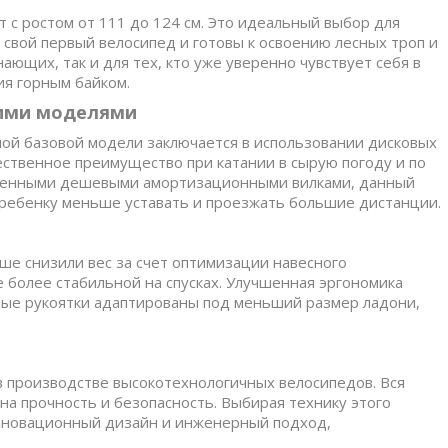
т с ростом от 111 до 124 см. Это идеальный выбор для
 свой первый велосипед и готовы к освоению лесных троп и
ющих, так и для тех, кто уже уверенно чувствует себя в
ия горным байком.
гими моделями
ной базовой модели заключается в использовании дисковых
ственное преимущество при катании в сырую погоду и по
ащенными дешевыми амортизационными вилками, данный
т ребенку меньше уставать и проезжать большие дистанции.
е снизили вес за счет оптимизации навесного
 более стабильной на спусках. Улучшенная эргономика
ные рукоятки адаптированы под меньший размер ладони,
 производстве высокотехнологичных велосипедов. Вся
а прочность и безопасность. Выбирая технику этого
инновационный дизайн и инженерный подход,