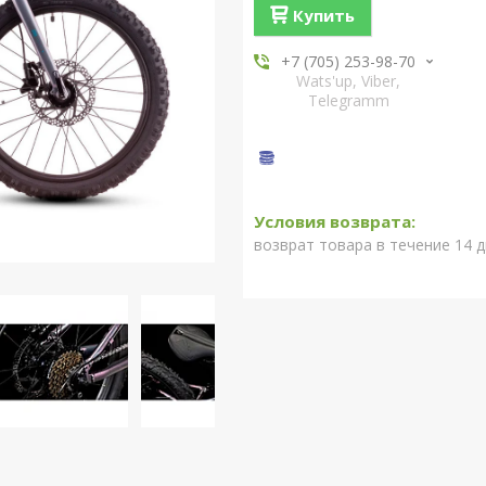
Купить
+7 (705) 253-98-70
Wats'up, Viber,
Telegramm
возврат товара в течение 14 