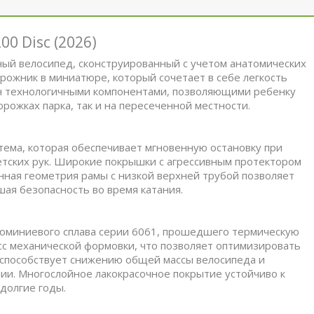
0 Disc (2026)
ый велосипед, сконструированный с учетом анатомических
ожник в миниатюре, который сочетает в себе легкость
н технологичными компонентами, позволяющими ребенку
рожках парка, так и на пересеченной местности.
ема, которая обеспечивает мгновенную остановку при
етских рук. Широкие покрышки с агрессивным протектором
нная геометрия рамы с низкой верхней трубой позволяет
шая безопасность во время катания.
люминиевого сплава серии 6061, прошедшего термическую
сс механической формовки, что позволяет оптимизировать
а способствует снижению общей массы велосипеда и
ии. Многослойное лакокрасочное покрытие устойчиво к
долгие годы.