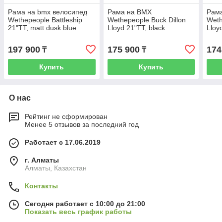
Рама на bmx велосипед
Рама на BMX
Рама
Wethepeople Battleship
Wethepeople Buck Dillon
Weth
21"TT, matt dusk blue
Lloyd 21"TT, black
Lloy
197 900
175 900
174
₸
₸
Купить
Купить
О нас
Рейтинг не сформирован
Менее 5 отзывов за последний год
Работает с 17.06.2019
г. Алматы
Алматы, Казахстан
Контакты
Сегодня работает с 10:00 до 21:00
Показать весь график работы