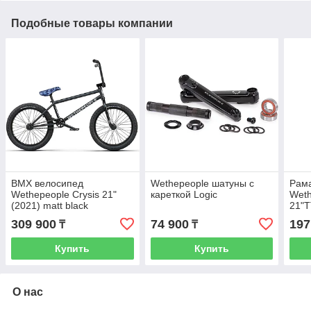
Подобные товары компании
BMX велосипед
Wethepeople шатуны с
Рама
Wethepeople Crysis 21"
кареткой Logic
Weth
(2021) matt black
21"T
309 900
74 900
197
₸
₸
Купить
Купить
О нас