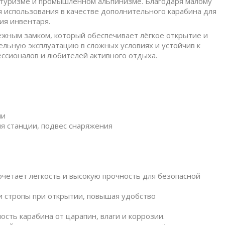
 туризме и промышленном альпинизме. Благодаря малому
я использования в качестве дополнительного карабина для
ия инвентаря.
ёжным замком, который обеспечивает лёгкое открытие и
ельную эксплуатацию в сложных условиях и устойчив к
ессионалов и любителей активного отдыха.
ни
я станции, подвес снаряжения
четает лёгкость и высокую прочность для безопасной
и стропы при открытии, повышая удобство
ть карабина от царапин, влаги и коррозии.