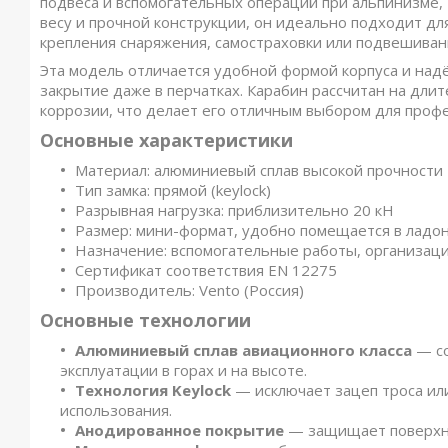
подвеса и вспомогательных операций при альпинизме,
весу и прочной конструкции, он идеально подходит дл
крепления снаряжения, самостраховки или подвешиван
Эта модель отличается удобной формой корпуса и над
закрытие даже в перчатках. Карабин рассчитан на длит
коррозии, что делает его отличным выбором для проф
Основные характеристики
Материал: алюминиевый сплав высокой прочности
Тип замка: прямой (keylock)
Разрывная нагрузка: приблизительно 20 кН
Размер: мини-формат, удобно помещается в ладо
Назначение: вспомогательные работы, организаци
Сертификат соответствия EN 12275
Производитель: Vento (Россия)
Основные технологии
Алюминиевый сплав авиационного класса
— со
эксплуатации в горах и на высоте.
Технология Keylock
— исключает зацеп троса ил
использования.
Анодированное покрытие
— защищает поверхнос