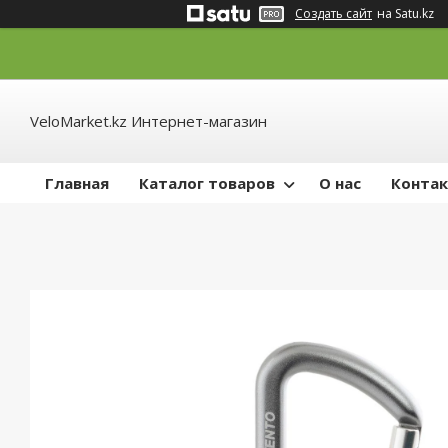
Создать сайт
на Satu.kz
VeloMarket.kz Интернет-магазин
Главная
Каталог товаров
О нас
Конта