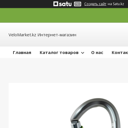
Создать сайт
на Satu.kz
VeloMarket.kz Интернет-магазин
Главная
Каталог товаров
О нас
Конта