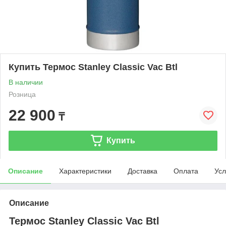
Купить Термос Stanley Classic Vac Btl
В наличии
Розница
22 900
₸
Купить
Описание
Характеристики
Доставка
Оплата
Усл
Описание
Термос Stanley Classic Vac Btl