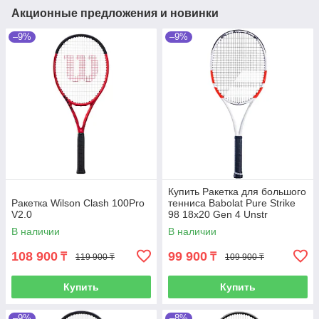
Акционные предложения и новинки
–9%
–9%
Купить Ракетка для большого
Ракетка Wilson Clash 100Pro
тенниса Babolat Pure Strike
V2.0
98 18x20 Gen 4 Unstr
В наличии
В наличии
108 900
99 900
₸
₸
119 900 ₸
109 900 ₸
Купить
Купить
–9%
–8%