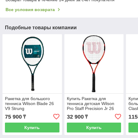
Все условия возврата
Подобные товары компании
Ракетка для большого
Купить Ракетка для
Купи
тенниса Wilson Blade 26
тенниса детская Wilson
боль
V9 Strung
Pro Staff Precision Jr 26
Clas
Strung
75 900
32 900
115
₸
₸
Купить
Купить