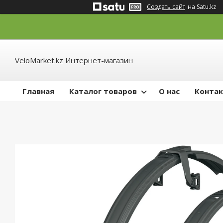
Создать сайт
на Satu.kz
VeloMarket.kz Интернет-магазин
Главная
Каталог товаров
О нас
Конта