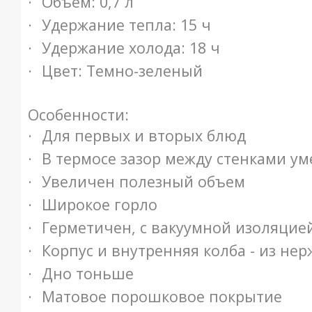
·
Объем: 0,7 л
·
Удержание тепла: 15 ч
·
Удержание холода: 18 ч
·
Цвет: Темно-зеленый
Особенности:
·
Для первых и вторых блюд
·
В термосе зазор между стенками ум
·
Увеличен полезный объем
·
Широкое горло
·
Герметичен, с вакуумной изоляцие
·
Корпус и внутренняя колба - из не
·
Дно тоньше
·
Матовое порошковое покрытие