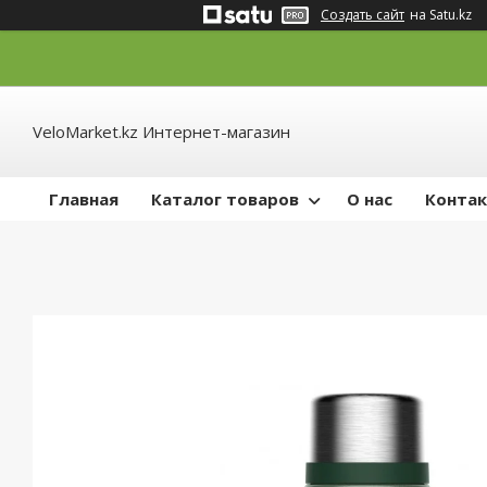
Создать сайт
на Satu.kz
VeloMarket.kz Интернет-магазин
Главная
Каталог товаров
О нас
Конта