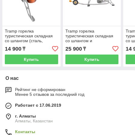
Tramp горелка
Tramp горелка
Tram
туристическая складная
туристическая складная
тури
со шлангом (сталь,
со шлангом и
со ш
латунь, алюминий)
пьезоподжигом
лату
14 900
25 900
14 
₸
₸
Купить
Купить
О нас
Рейтинг не сформирован
Менее 5 отзывов за последний год
Работает с 17.06.2019
г. Алматы
Алматы, Казахстан
Контакты