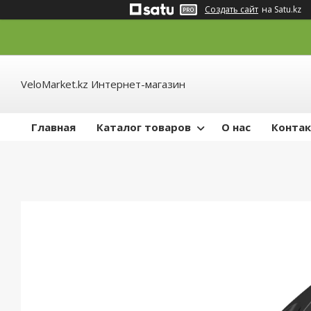
Создать сайт
на Satu.kz
VeloMarket.kz Интернет-магазин
Главная
Каталог товаров
О нас
Конта