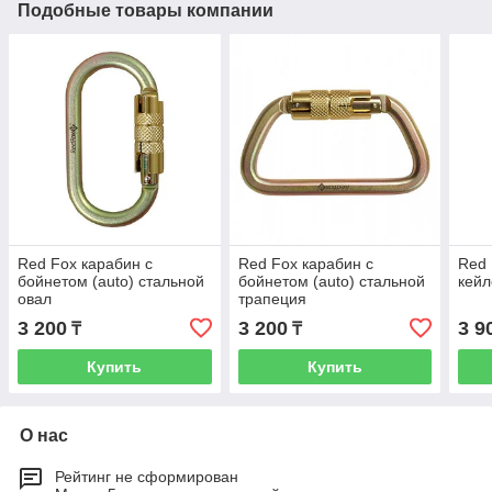
Подобные товары компании
Red Fox карабин с
Red Fox карабин с
Red 
бойнетом (auto) стальной
бойнетом (auto) стальной
кейл
овал
трапеция
3 200
3 200
3 9
₸
₸
Купить
Купить
О нас
Рейтинг не сформирован