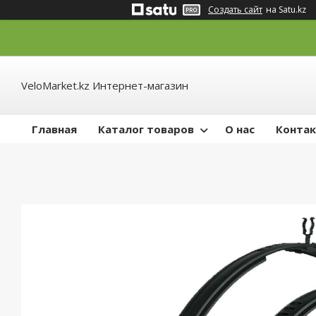
Создать сайт
на Satu.kz
VeloMarket.kz Интернет-магазин
Главная
Каталог товаров
О нас
Конта