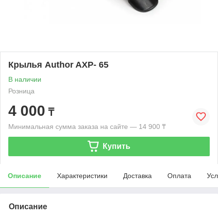
Крылья Author AXP- 65
В наличии
Розница
4 000
₸
Минимальная сумма заказа на сайте — 14 900 ₸
Купить
Описание
Характеристики
Доставка
Оплата
Усл
Описание