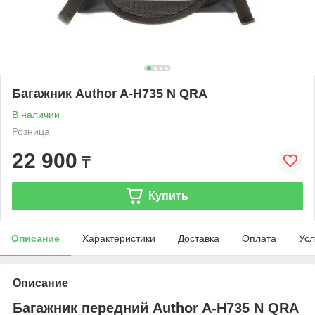
Багажник Author A-H735 N QRA
В наличии
Розница
22 900
₸
Купить
Описание
Характеристики
Доставка
Оплата
Усл
Описание
Багажник передний Author A-H735 N QRA