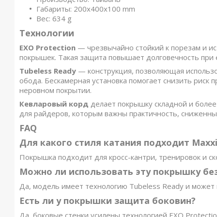
Габариты: 200x400x100 mm
Вес: 634 g
Технологии
EXO Protection
— чрезвычайно стойкий к порезам и и
покрышек. Такая защита повышает долговечность при е
Tubeless Ready
— конструкция, позволяющая использо
обода. Бескамерная установка помогает снизить риск 
неровном покрытии.
Кевларовый корд
делает покрышку складной и более
для райдеров, которым важны практичность, сниженный
FAQ
Для какого стиля катания подходит Maxxis
Покрышка подходит для кросс-кантри, тренировок и с
Можно ли использовать эту покрышку бе
Да, модель имеет технологию Tubeless Ready и может
Есть ли у покрышки защита боковин?
Да, боковые стенки усилены технологией EXO Protectio