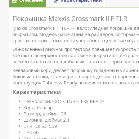
Описание
Характеристики
Покрышка Maxxis Crossmark II F TLR
Maxxis Crossmark II F TLR — велосипедная покрышка д
покрытиям. Модель рассчитана на райдеров, которым н
трассах, но при этом важны уверенное сцепление и ус
Обновленный рисунок протектора повышает скорость 
контакт с поверхностью при смене покрытия. Централь
элементы протектора добавляют контроль при поворота
Кевларовый корд делает покрышку складной и удобной
боковые стенки, снижая риск повреждений от порезов 
Конструкция Tubeless Ready позволяет использовать п
Характеристики
Технологии: EXO / TUBELESS READY
Корд: Кевлар
Размер, дюймы: 26
Ширина, дюймы: 2,1
ETRTO: 53-559
TPI: 60
Производство: Тайвань