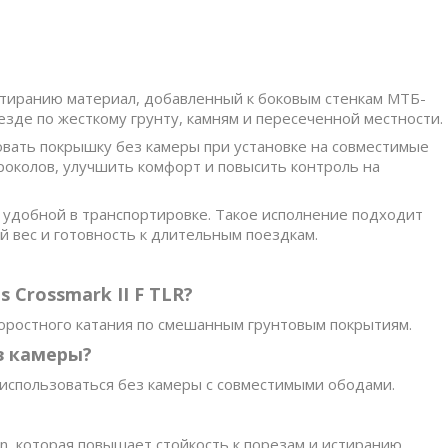
стиранию материал, добавленный к боковым стенкам МТБ-
зде по жесткому грунту, камням и пересеченной местности.
вать покрышку без камеры при установке на совместимые
проколов, улучшить комфорт и повысить контроль на
 удобной в транспортировке. Такое исполнение подходит
 вес и готовность к длительным поездкам.
 Crossmark II F TLR?
коростного катания по смешанным грунтовым покрытиям.
з камеры?
 использоваться без камеры с совместимыми ободами.
n, которая повышает стойкость к порезам и истиранию.