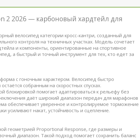
on 2 2026 — карбоновый хардтейл для
 горный велосипед категории кросс-кантри, созданный для
ильного контроля на техничных участках. Модель сочетает
дтейла и компоненты, ориентированные на спортивное
пед, а быстрый и точный инструмент для тех, кто едет за
тформа с гоночным характером. Велосипед быстро
 остаётся собранным на скоростных спусках.
ой блокировкой помогает адаптироваться к рельефу без
ереключения даёт широкий диапазон передач для марафонов
стема обеспечивает уверенное и контролируемое торможение
ки усиливают накат, устойчивость и сцепление.
ой геометрией Proportional Response, где размеры и
очный диапазон. Такой подход помогает сохранить баланс