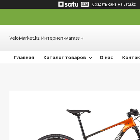
Создать сайт
на Satu.kz
VeloMarket.kz Интернет-магазин
Главная
Каталог товаров
О нас
Конта