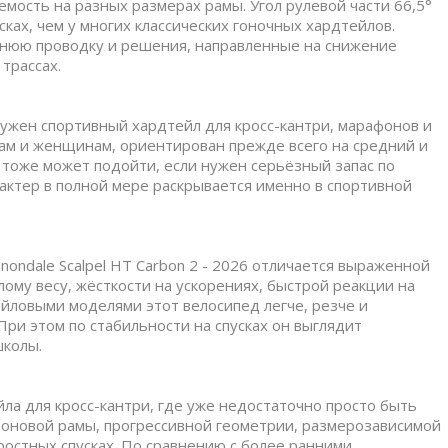
емость на разных размерах рамы. Угол рулевой части 66,5°
ках, чем у многих классических гоночных хардтейлов.
нюю проводку и решения, направленные на снижение
трассах.
ужен спортивный хардтейл для кросс-кантри, марафонов и
ам и женщинам, ориентирован прежде всего на средний и
 тоже может подойти, если нужен серьёзный запас по
рактер в полной мере раскрывается именно в спортивной
ondale Scalpel HT Carbon 2 - 2026 отличается выраженной
ому весу, жёсткости на ускорениях, быстрой реакции на
ейловыми моделями этот велосипед легче, резче и
ри этом по стабильности на спусках он выглядит
школы.
а для кросс-кантри, где уже недостаточно просто быть
рбоновой рамы, прогрессивной геометрии, размерозависимой
ростных спусках. По сравнению с более ранними