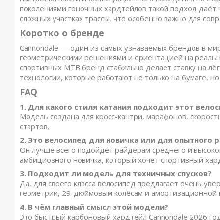
поколениями гоночных хардтейлов такой подход даёт н
сложных участках трассы, что особенно важно для сов
Коротко о бренде
Cannondale — один из самых узнаваемых брендов в м
геометрическими решениями и ориентацией на реальну
спортивных MTB бренд стабильно делает ставку на лё
технологии, которые работают не только на бумаге, но 
FAQ
1. Для какого стиля катания подходит этот вело
Модель создана для кросс-кантри, марафонов, скорос
стартов.
2. Это велосипед для новичка или для опытного 
Он лучше всего подойдёт райдерам среднего и высоког
амбициозного новичка, который хочет спортивный хард
3. Подходит ли модель для техничных спусков?
Да, для своего класса велосипед предлагает очень ув
геометрии, 29-дюймовым колёсам и амортизационной в
4. В чём главный смысл этой модели?
Это быстрый карбоновый хардтейл Cannondale 2026 год