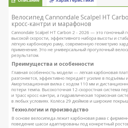
Описание
Характеристики
Велосипед Cannondale Scalpel HT Carb
кросс-кантри и марафонов
Cannondale Scalpel HT Carbon 2 - 2026 — это гоночный
высокой скорости, эффективного набора высоты и стаб
лёгкую карбоновую раму, современную геометрию хар
применение. Это не универсальный прогулочный велоси
результатом.
Преимущества и особенности
Главная особенность модели — лёгкая карбоновая пла
разгоняется, эффективно передаёт усилие в подъёмы и
Амортизационная вилка с ходом 110 мм и дистанционн
потери темпа. Высокоточная 12-скоростная система п
и трасс кросс-кантри, а гидравлическая тормозная си
в любых условиях. Колёса 29 дюймов и широкие покрыш
Технологии и производство
В основе велосипеда лежит карбоновая рама с фирменн
поведение шасси адаптированы под конкретный ростов