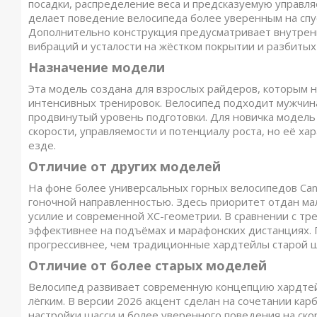
посадки, распределение веса и предсказуемую управля
делает поведение велосипеда более уверенным на спус
Дополнительно конструкция предусматривает внутрен
вибраций и усталости на жёстком покрытии и разбитых 
Назначение модели
Эта модель создана для взрослых райдеров, которым н
интенсивных тренировок. Велосипед подходит мужчин
продвинутый уровень подготовки. Для новичка модель
скорости, управляемости и потенциалу роста, но её ха
езде.
Отличие от других моделей
На фоне более универсальных горных велосипедов Cann
гоночной направленностью. Здесь приоритет отдан мал
усилие и современной XC-геометрии. В сравнении с тр
эффективнее на подъёмах и марафонских дистанциях. П
прогрессивнее, чем традиционные хардтейлы старой 
Отличие от более старых моделей
Велосипед развивает современную концепцию хардтейл
лёгким. В версии 2026 акцент сделан на сочетании ка
настройки шасси и более уверенного поведения на ско