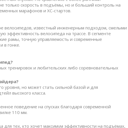
е только скорость в подъёмы, но и больший контроль на
ременных марафонов и XC-стартов.
ире велосипедов, известный инженерным подходом, смелыми
ю эффективность велосипеда на трассе. В сегменте
гкие рамы, точную управляемость и современные
и в гонке.
сипед?
тных тренировок и любительских либо соревновательных
райдера?
о уровня, но может стать сильной базой и для
тейл высокого класса.
еренное поведение на спусках благодаря современной
илке 110 мм.
а для тех, кто хочет максимум эффективности на подъёмах,