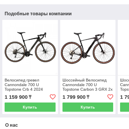
Подобные товары компании
Велосипед гревел
Шоссейный Велосипед
Шос
Cannondale 700 U
Cannondale 700 U
Cann
Topstone Crb 4 2024
Topstone Carbon 3 GRX 2x
Tops
- 2025
2025
1 159 900
1 799 900
1 7
₸
₸
Купить
Купить
О нас