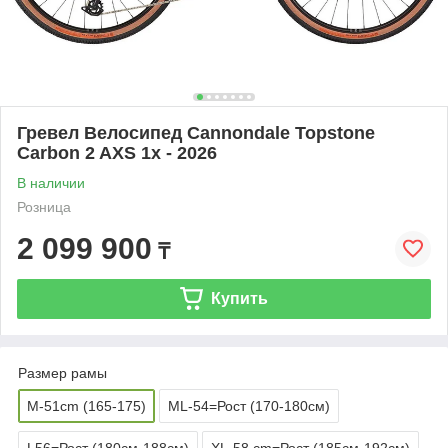
Гревел Велосипед Cannondale Topstone
Carbon 2 AXS 1x - 2026
В наличии
Розница
2 099 900
₸
Купить
Размер рамы
M-51cm (165-175)
ML-54=Рост (170-180см)
L56=Рост (180см-188см)
XL-58 cm=Рост (185см-192см)