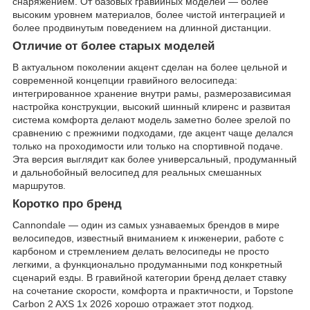
снаряжением. От базовых гравийных моделей — более
высоким уровнем материалов, более чистой интеграцией и
более продвинутым поведением на длинной дистанции.
Отличие от более старых моделей
В актуальном поколении акцент сделан на более цельной и
современной концепции гравийного велосипеда:
интегрированное хранение внутри рамы, размерозависимая
настройка конструкции, высокий шинный клиренс и развитая
система комфорта делают модель заметно более зрелой по
сравнению с прежними подходами, где акцент чаще делался
только на проходимости или только на спортивной подаче.
Эта версия выглядит как более универсальный, продуманный
и дальнобойный велосипед для реальных смешанных
маршрутов.
Коротко про бренд
Cannondale — один из самых узнаваемых брендов в мире
велосипедов, известный вниманием к инженерии, работе с
карбоном и стремлением делать велосипеды не просто
легкими, а функционально продуманными под конкретный
сценарий езды. В гравийной категории бренд делает ставку
на сочетание скорости, комфорта и практичности, и Topstone
Carbon 2 AXS 1x 2026 хорошо отражает этот подход.