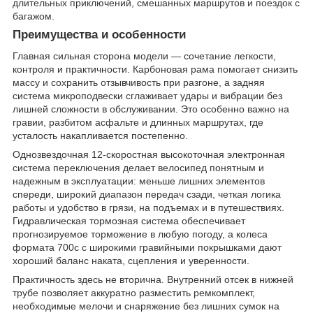
длительных приключений, смешанных маршрутов и поездок с
багажом.
Преимущества и особенности
Главная сильная сторона модели — сочетание легкости,
контроля и практичности. Карбоновая рама помогает снизить
массу и сохранить отзывчивость при разгоне, а задняя
система микроподвески сглаживает удары и вибрации без
лишней сложности в обслуживании. Это особенно важно на
гравии, разбитом асфальте и длинных маршрутах, где
усталость накапливается постепенно.
Однозвездочная 12-скоростная высокоточная электронная
система переключения делает велосипед понятным и
надежным в эксплуатации: меньше лишних элементов
спереди, широкий диапазон передач сзади, четкая логика
работы и удобство в грязи, на подъемах и в путешествиях.
Гидравлическая тормозная система обеспечивает
прогнозируемое торможение в любую погоду, а колеса
формата 700c с широкими гравийными покрышками дают
хороший баланс наката, сцепления и уверенности.
Практичность здесь не вторична. Внутренний отсек в нижней
трубе позволяет аккуратно разместить ремкомплект,
необходимые мелочи и снаряжение без лишних сумок на