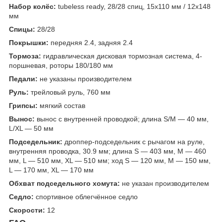
Набор колёс:
tubeless ready, 28/28 спиц, 15x110 мм / 12x148
мм
Спицы:
28/28
Покрышки:
передняя 2.4, задняя 2.4
Тормоза:
гидравлическая дисковая тормозная система, 4-
поршневая, роторы 180/180 мм
Педали:
не указаны производителем
Руль:
трейловый руль, 760 мм
Грипсы:
мягкий состав
Вынос:
вынос с внутренней проводкой; длина S/M — 40 мм,
L/XL — 50 мм
Подседельник:
дроппер-подседельник с рычагом на руле,
внутренняя проводка, 30.9 мм; длина S — 403 мм, M — 460
мм, L — 510 мм, XL — 510 мм; ход S — 120 мм, M — 150 мм,
L — 170 мм, XL — 170 мм
Обхват подседельного хомута:
не указан производителем
Седло:
спортивное облегчённое седло
Скорости:
12