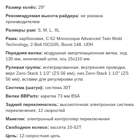
Размер колёс:
29"
Рекомендуемая высота райдера:
не указана
производителем
Размеры рам:
S, M, L, XL
Рама:
карбоновая, C:62 Monocoque Advanced Twin Mold
Technology, 2-Bolt ISCG05, Boost 148, UDH
Передняя вилка:
воздушная амортизационная вилка, ход
130 мм, конический шток, ось 15x110 мм
Рулевая группа:
интегрированная, внутренняя проводка,
верх Zero-Stack 1 1/2" (ZS 56 мм), низ Zero-Stack 1 1/2" (ZS
56 мм), вставки для регулировки угла
Система (шатун):
система 30T
Вилки BBParts:
каретка 73 мм BSA
Задний переключатель:
высокоточная электронная система
переключения, 12 скоростей
Манетки:
электронный контроллер переключения
Свободное колесо:
кассета 10-52T
Цепь:
12-скоростная цепь