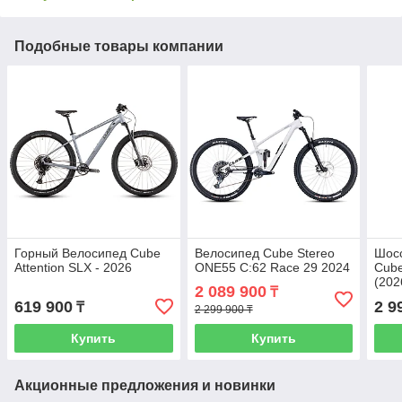
Подобные товары компании
Горный Велосипед Cube
Велосипед Cube Stereo
Шос
Attention SLX - 2026
ONE55 C:62 Race 29 2024
Cube
(202
2 089 900
₸
619 900
2 9
₸
2 299 900 ₸
Купить
Купить
Акционные предложения и новинки