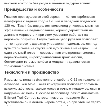
высокий контроль без ухода в тяжёлый эндуро-сегмент.
Преимущества и особенности
Главное преимущество этой версии — лёгкая карбоновая
платформа с задним ходом 120 мм и передней подвеской
130 мм. Такой баланс делает велосипед универсальным: он
эффективен на педалировании, хорошо держит темп на
длинном маршруте и при этом уверенно работает на
неровном покрытии. Регулируемый угол рулевой позволяет
тонко подстроить характер управления: сделать велосипед
чуть стабильнее на спуске или чуть живее в манёврах. Ещё
один сильный плюс — современная электронная система
переключения, широкодиапазонная трансмиссия,
бескамерно-готовые колёса и мощная гидравлическая
тормозная система.
Технологии и производство
Рама выполнена из фирменного карбона C:62 по технологии
Advanced Twin Mold. Такая конструкция позволяет получить
высокую жёсткость, малую массу и точную укладку волокон в
нагруженных зонах. В основе велосипеда лежит кинематика
Efficient Trail Control, которая помогает подвеске быть
чувствительной к мелким неровностям, но при этом не терять