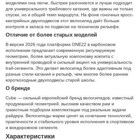
моделями она легче, быстрее разгоняется и лучше подходит
для универсального трейлового катания, где важны не только
спуски, но и общий темп маршрута. На фоне гоночных кросс-
кантрийных двухподвесов этот велосипед даёт больше
контроля и запаса по подвеске на техничном рельефе.
Отличие от более старых моделей
В версии 2026 года платформа ONE22 в карбоновом
исполнении предлагает современную регулируемую
геометрию, более актуальную компоновку кокпита с
внутренней проводкой и сильный акцент на универсальность
trail-сегмента. Это делает велосипед более адаптивным под
разные стили катания и рельеф, чем многие более ранние
короткоходные двухподвесы старой школы.
О бренде
Cube — сильный европейский бренд велосипедов, известный
продуманной геометрией, высоким качеством рам и
грамотным подбором комплектации под реальные задачи
райдера. Велосипеды марки ценят за сочетание технологий,
практичности и стабильного уровня исполнения в спортивном
и внедорожном сегменте.
Характеристики